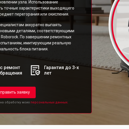
новлении узла. Использование
ть точные характеристики выходящего
редмет перегорания или окисления.
ециалистам аккуратно выпаять
х новыми деталями, соответствующими
Roborock. По завершении ремонтных
 испытаниям, имитирующим реальную
альность блока питания.
с ремонт
Гарантия до 3-х
обращения
лет
править заявку
 на обработку моих
персональных данных.