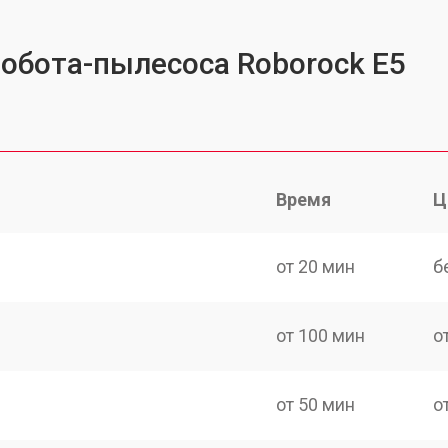
робота-пылесоса Roborock E5
Время
Ц
от 20 мин
б
от 100 мин
о
от 50 мин
о