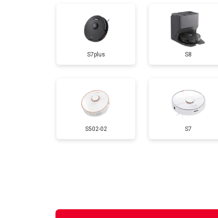
S7plus
S8
S502-02
S7