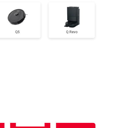
Q5
Q Revo