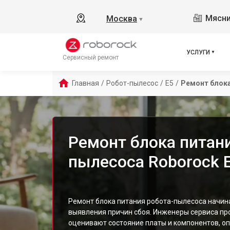
Мясни
Москва
▼
УСЛУГИ
Сервисный ремонт
Главная
/
Робот-пылесос
/
E5
/
Ремонт блока
Ремонт блока питани
пылесоса Roborock 
Ремонт блока питания робота-пылесоса начина
выявления причин сбоя. Инженеры сервиса про
оценивают состояние платы и компонентов, оп