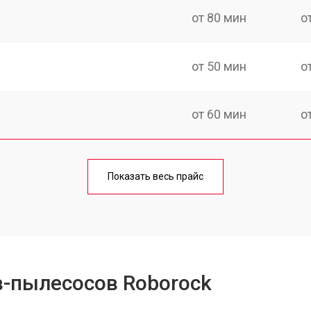
от 80 мин
о
от 50 мин
о
от 60 мин
о
от 50 мин
о
Показать весь прайс
от 80 мин
о
в-пылесосов Roborock