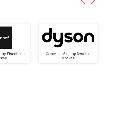
нтр Eisenhof в
Сервисный центр Dyson в
Сервисный це
скве
Москве