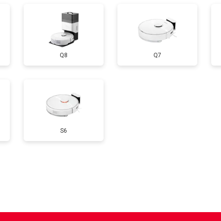
Q8
Q7
S6