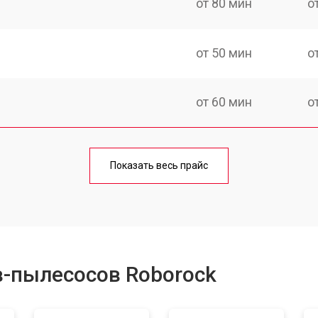
от 80 мин
о
от 50 мин
о
от 60 мин
о
от 50 мин
о
Показать весь прайс
от 80 мин
о
в-пылесосов Roborock