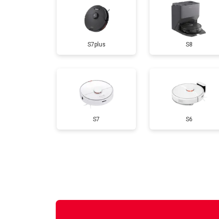
S7plus
S8
S7
S6