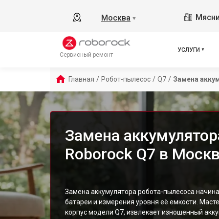
Мясни
Москва
▼
УСЛУГИ
Сервисный ремонт
Главная
/
Робот-пылесос
/
Q7
/
Замена акку
Замена аккумулятор
Roborock Q7 в Моск
Замена аккумулятора робота-пылесоса начина
батареи и измерения уровня её емкости. Маст
корпус модели Q7, извлекает изношенный акк