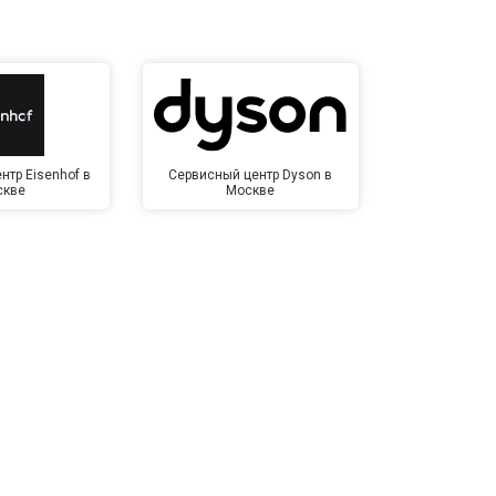
нтр Eisenhof в
Сервисный центр Dyson в
Сервисный це
скве
Москве