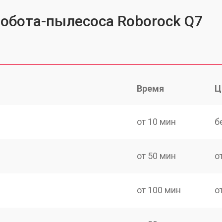
робота-пылесоса Roborock Q7
Время
Ц
от 10 мин
б
от 50 мин
о
от 100 мин
о