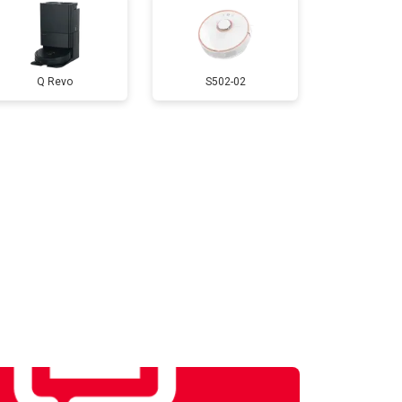
Q Revo
S502-02