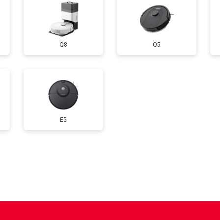
Q8
Q5
E5