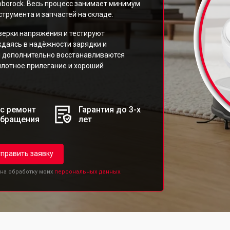
borock. Весь процесс занимает минимум
трумента и запчастей на складе.
верки напряжения и тестируют
ждаясь в надёжности зарядки и
и дополнительно восстанавливаются
плотное прилегание и хороший
с ремонт
Гарантия до 3-х
обращения
лет
править заявку
 на обработку моих
персональных данных.